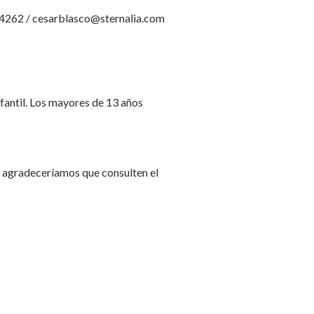
864262 / cesarblasco@sternalia.com
nfantil. Los mayores de 13 años
es agradeceríamos que consulten el