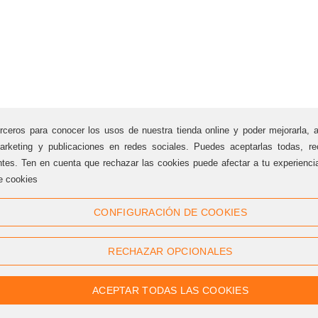
rceros para conocer los usos de nuestra tienda online y poder mejorarla, 
arketing y publicaciones en redes sociales. Puedes aceptarlas todas, rec
ntes. Ten en cuenta que rechazar las cookies puede afectar a tu experienc
e cookies
Síguenos
CONFIGURACIÓN DE COOKIES
Twitter
Facebook
RECHAZAR OPCIONALES
Linkedin
Google +
Youtube
Instagram
ACEPTAR TODAS LAS COOKIES
Pinterest
Flickr