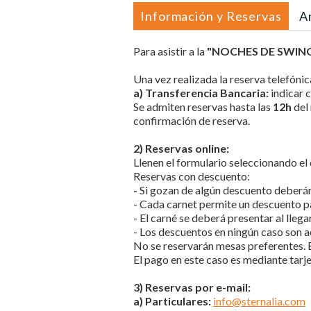
Información y Reservas
A
Para asistir a la
"
NOCHES DE SWIN
Una vez realizada la reserva telefóni
a) Transferencia Bancaria:
indicar 
Se admiten reservas hasta las
12h
del 
confirmación de reserva.
2) Reservas online:
Llenen el formulario seleccionando el 
Reservas con descuento:
- Si gozan de algún descuento deberán 
- Cada carnet permite un descuento p
- El carné se deberá presentar al llegar
- Los descuentos en ningún caso son a
No se reservarán mesas preferentes. E
El pago en este caso es mediante tarj
3) Reservas por e-mail:
a) Particulares:
info
@sternalia.com