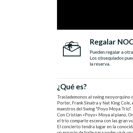
Regalar NO
Pueden regalar a o
Los obsequiados puede
la reserva.
¿Qué es?
Traslademonos al swing neoyorquino d
Porter, Frank Sinatra y Nat King Cole, 
maestros del Swing "Poyo Moya Trio".
Con Cristian «Poyo» Moya al piano, Orio
el trio comparte escena con las gran v
El concierto tendra lugar en la conoci
un espacio de baile para poder vivir u