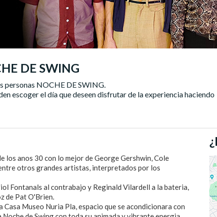
CHE DE SWING
tras personas NOCHE DE SWING.
n escoger el día que deseen disfrutar de la experiencia haciendo
¿
e los anos 30 con lo mejor de George Gershwin, Cole
entre otros grandes artistas, interpretados por los
l Fontanals al contrabajo y Reginald Vilardell a la bateria,
oz de Pat O'Brien.
da Casa Museo Nuria Pla, espacio que se acondicionara con
na Noche de Swing con toda su animada y vibrante energia.