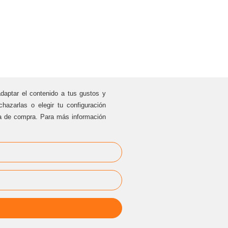
adaptar el contenido a tus gustos y
hazarlas o elegir tu configuración
ia de compra. Para más información
EVENTOS
PRIVADOS
cesarblasco@sternalia.com
[Especificar lugar del evento en el
correo]
Lu
-Vi de 9:00h a 17:00
h