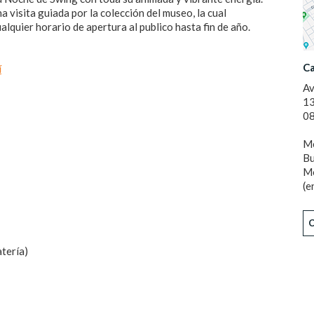
a visita guiada por la colección del museo, la cual
ualquier horario de apertura al publico hasta fin de año.
Ca
í
Av
1
08
Me
Bu
Mo
(e
tería)