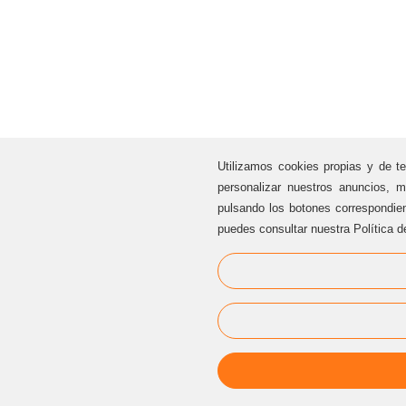
Utilizamos cookies propias y de te
personalizar nuestros anuncios, m
pulsando los botones correspondie
puedes consultar nuestra Política d
ATENCIÓN AL CLIENTE
Sternalia Productions S.L.
C/ Torre dels Pardals, 33, local 3
08041 Barcelona (Cataluña / España)
Oficinas Sternalia:
(+34) 93 170 17 97
info@sternalia.com
Lu-Vi de 9:00h a 17:00h