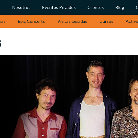
o
Nosotros
Eventos Privados
Clientes
Blog
nas
Epic Concerts
Visitas Guiadas
Cursos
Activi
G