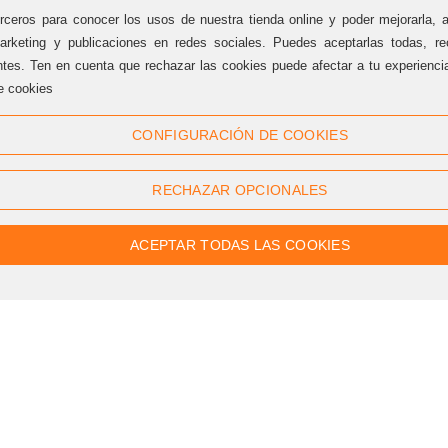
rceros para conocer los usos de nuestra tienda online y poder mejorarla, 
arketing y publicaciones en redes sociales. Puedes aceptarlas todas, rec
ntes. Ten en cuenta que rechazar las cookies puede afectar a tu experienc
e cookies
Síguenos
CONFIGURACIÓN DE COOKIES
Twitter
Facebook
RECHAZAR OPCIONALES
Linkedin
Google +
Youtube
Instagram
ACEPTAR TODAS LAS COOKIES
Pinterest
Flickr
RSS
Patrocinadores | Colaboradores