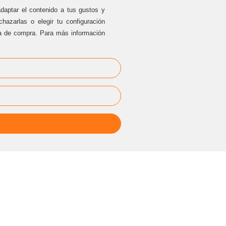
adaptar el contenido a tus gustos y
hazarlas o elegir tu configuración
ia de compra. Para más información
EVENTOS
PRIVADOS
cesarblasco@sternalia.com
[Especificar lugar del evento en el
correo]
Lu
-Vi de 9:00h a 17:00
h