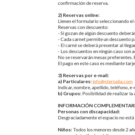
confirmación de reserva.
2) Reservas online:
Llenen el formulario seleccionando el 
Reservas con descuento:
- Si gozan de algún descuento deberán 
- Cada carnet permite un descuento p
- El carné se deberá presentar al llegar
- Los descuentos en ningún caso son a
No se reservarán mesas preferentes. E
El pago en este caso es mediante tarj
3) Reservas por e-mail:
a) Particulares:
info
@sternalia.com
Indicar, nombre, apellido, teléfono, e-
b) Grupos:
Posibilidad de realizar l
INFORMACIÓN COMPLEMENTAR
Personas con discapacidad:
Desgraciadamente el espacio no está 
Niños:
Todos los menores desde 2 años