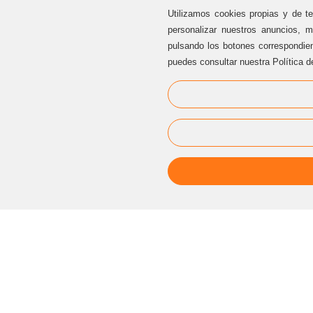
Utilizamos cookies propias y de te
personalizar nuestros anuncios, m
pulsando los botones correspondie
puedes consultar nuestra Política d
ATENCIÓN AL CLIENTE
Sternalia Productions S.L.
C/ Torre dels Pardals, 33, local 3
08041 Barcelona (Cataluña / España)
Oficinas Sternalia:
(+34) 93 170 17 97
info@sternalia.com
Lu-Vi de 9:00h a 17:00h