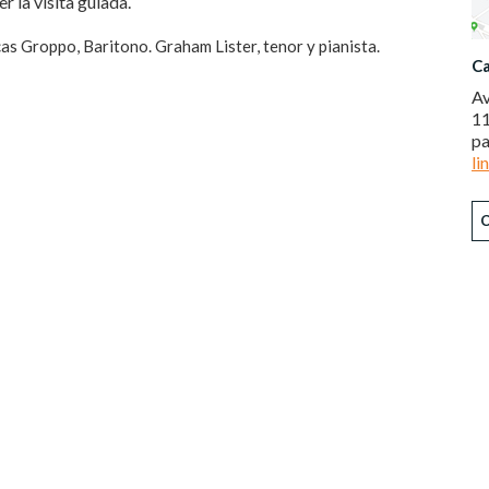
r la visita guiada.
s Groppo, Baritono. Graham Lister, tenor y pianista.
Ca
Av
11
pa
li