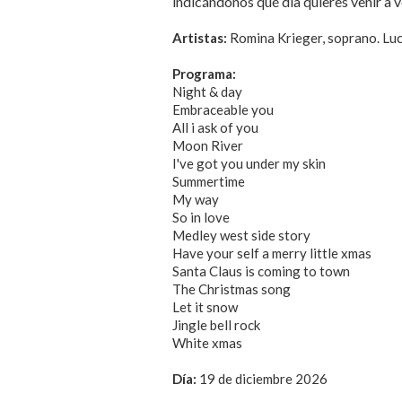
indicándonos qué día quieres venir a ve
Artistas:
Romina Krieger, soprano. Luca
Programa:
Night & day
Embraceable you
All i ask of you
Moon River
I've got you under my skin
Summertime
My way
So in love
Medley west side story
Have your self a merry little xmas
Santa Claus is coming to town
The Christmas song
Let it snow
Jingle bell rock
White xmas
Día:
19 de diciembre 2026