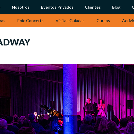
o
Nosotros
Eventos Privados
Clientes
Blog
nas
Epic Concerts
Visitas Guiadas
Cursos
Activi
OADWAY