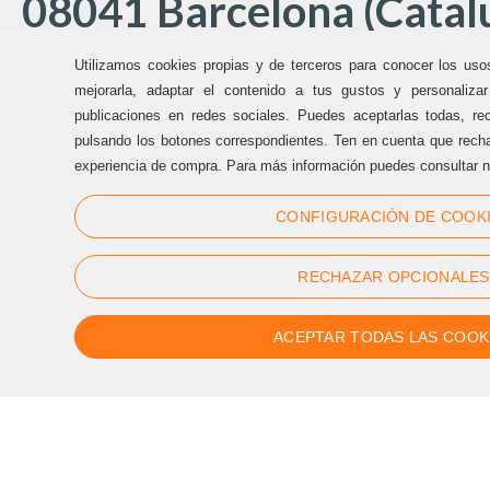
08041 Barcelona (Catal
Utilizamos cookies propias y de terceros para conocer los uso
Oficinas Sternalia:
mejorarla, adaptar el contenido a tus gustos y personaliza
publicaciones en redes sociales. Puedes aceptarlas todas, rec
pulsando los botones correspondientes. Ten en cuenta que recha
(+34) 93 170 17 97
experiencia de compra. Para más información puedes consultar n
info@sternalia.com
CONFIGURACIÓN DE COOK
Lu-Vi de 9:00h a 17:00h
RECHAZAR OPCIONALES
ACEPTAR TODAS LAS COOK
Síguenos