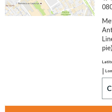
080
Met
Ant
Lin
pie
Latit
|
Lon
C