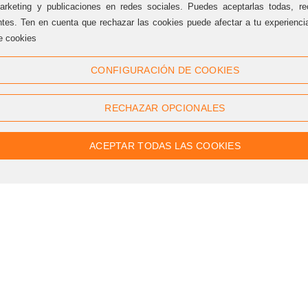
arketing y publicaciones en redes sociales. Puedes aceptarlas todas, rec
ntes. Ten en cuenta que rechazar las cookies puede afectar a tu experienc
e cookies
Síguenos
CONFIGURACIÓN DE COOKIES
Twitter
Facebook
RECHAZAR OPCIONALES
Linkedin
Google +
Youtube
Instagram
ACEPTAR TODAS LAS COOKIES
Pinterest
Flickr
RSS
Patrocinadores | Colaboradores