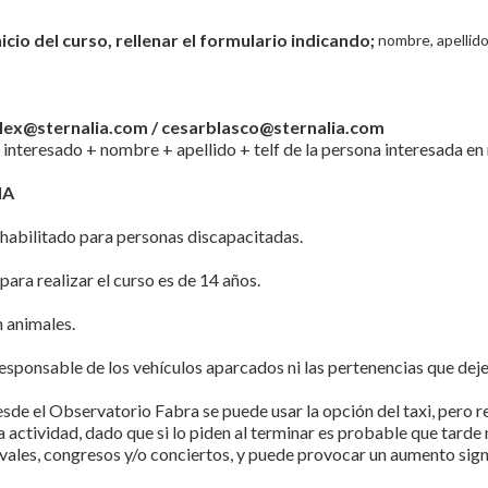
icio del curso, rellenar el formulario indicando;
nombre, apellido,
lex@sternalia.com / cesarblasco@sternalia.com
o interesado + nombre + apellido + telf de la persona interesada en r
IA
habilitado para personas discapacitadas.
ra realizar el curso es de 14 años.
 animales.
esponsable de los vehículos aparcados ni las pertenencias que deje e
desde el Observatorio Fabra se puede usar la opción del taxi, pe
a actividad, dado que si lo piden al terminar es probable que tard
vales, congresos y/o conciertos, y puede provocar un aumento signi