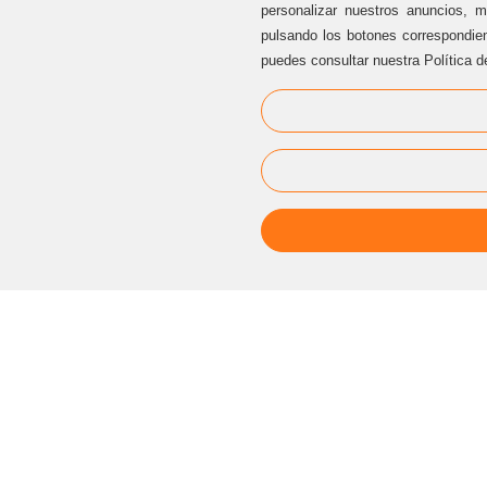
personalizar nuestros anuncios, m
pulsando los botones correspondie
puedes consultar nuestra Política d
ATENCIÓN AL CLIENTE
Sternalia Productions S.L.
C/ Torre dels Pardals, 33, local 3
08041 Barcelona (Cataluña / España)
Oficinas Sternalia:
(+34) 93 170 17 97
info@sternalia.com
Lu-Vi de 9:00h a 17:00h