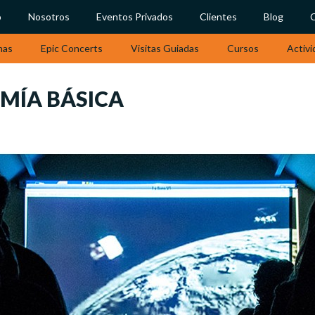
o
Nosotros
Eventos Privados
Clientes
Blog
nas
Epic Concerts
Visitas Guiadas
Cursos
Activi
MÍA BÁSICA