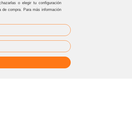
hazarlas o elegir tu configuración
ia de compra. Para más información
EVENTOS
PRIVADOS
cesarblasco@sternalia.com
[Especificar lugar del evento en el
correo]
Lu
-Vi de 9:00h a 17:00
h