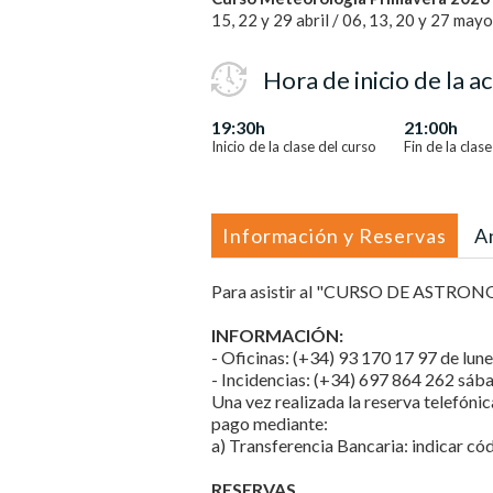
15, 22 y 29 abril / 06, 13, 20 y 27 mayo
Hora de inicio de la ac
19:30h
21:00h
Inicio de la clase del curso
Fin de la clas
Información y Reservas
A
Para asistir al "CURSO DE ASTRONOM
INFORMACIÓN:
- Oficinas: (+34) 93 170 17 97 de lunes
- Incidencias: (+34) 697 864 262 sába
Una vez realizada la reserva telefónic
pago mediante:
a) Transferencia Bancaria: indicar có
RESERVAS