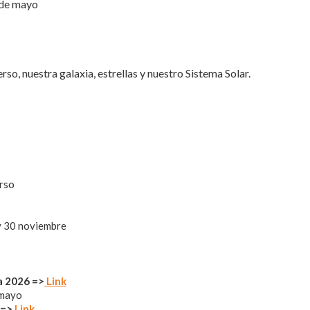
5 de mayo
so, nuestra galaxia, estrellas y nuestro Sistema Solar.
erso
 y 30 noviembre
a 2026 =>
Link
 mayo
 =>
Link