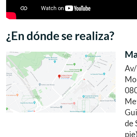
¿En dónde se realiza?
Ma
Av/
Mon
080
Met
Gui
de 
pie