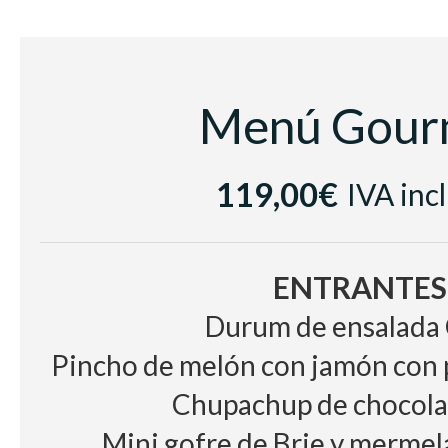
Esfera de coco y mango
BODEGA
Vino Blanco Castell del Remei ,
Menú Gour
Segre
119,00€
Vino Tinto Lopez de Haro,
IVA inc
Agua y café
ENTRANTES
Durum de ensalada 
Pincho de melón con jamón con 
Chupachup de chocolat
Mini gofre de Brie y merme