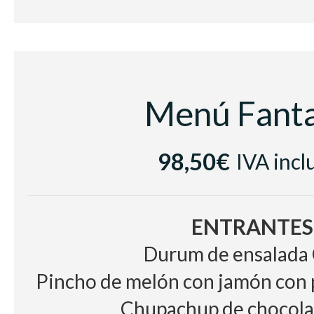
Vino Blanco, Poesía, D
Vino Tinto, Cuatro Gota
Agua y café
Menú Fanta
98,50€
IVA incl
ENTRANTES
Durum de ensalada 
Pincho de melón con jamón con 
Chupachup de chocolat