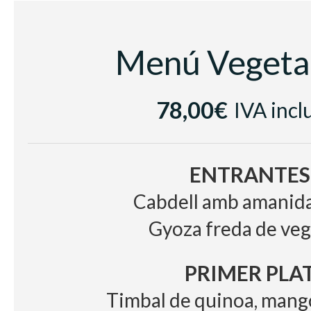
BODEGA
Vino Blanco Castell del Remei ,
Menú Vegeta
Segre
Vino Tinto
, D
78,00€
IVA incl
Lopez de Haro
Agua y Café
ENTRANTES
Cabdell amb amanida
Gyoza freda de veg
PRIMER PLA
Timbal de quinoa, mango