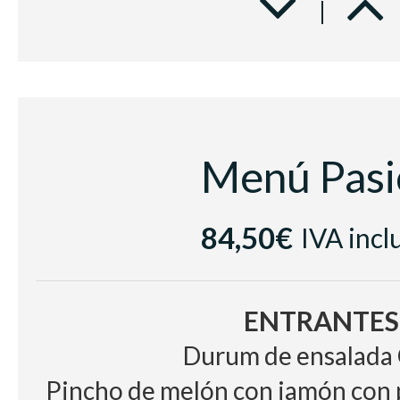
Ternera confitada con puré cre
setas
POSTRE
La sensación del Equilibrista, 
Menú Pasi
Esfera de coco y 
BODEGA
84,50€
IVA incl
Vino Blanco, Poesía, D
Vino Tinto, Cuatro Gota
Agua y café
ENTRANTES
Durum de ensalada 
Pincho de melón con jamón con 