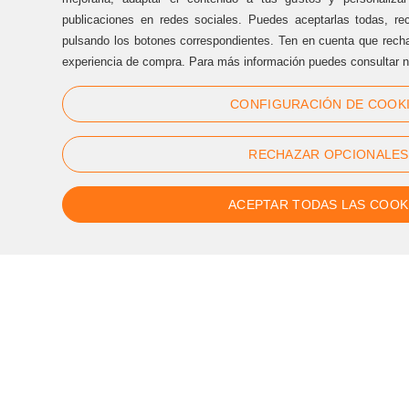
Oficinas Sternalia:
publicaciones en redes sociales. Puedes aceptarlas todas, rec
pulsando los botones correspondientes. Ten en cuenta que recha
(+34) 93 170 17 97
experiencia de compra. Para más información puedes consultar n
info@sternalia.com
CONFIGURACIÓN DE COOK
Lu-Vi de 9:00h a 17:00h
RECHAZAR OPCIONALES
ACEPTAR TODAS LAS COOK
Síguenos