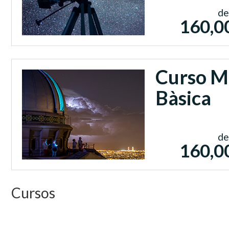
de
160,0
Curso M
Bàsica
de
160,0
Cursos