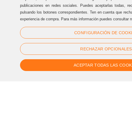
Oficinas Sternalia:
publicaciones en redes sociales. Puedes aceptarlas todas, rec
pulsando los botones correspondientes. Ten en cuenta que recha
(+34) 93 170 17 97
experiencia de compra. Para más información puedes consultar n
info@sternalia.com
CONFIGURACIÓN DE COOK
Lu-Vi de 9:00h a 17:00h
RECHAZAR OPCIONALES
ACEPTAR TODAS LAS COOK
Síguenos