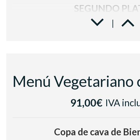
SEGUNDO PLA
Solomillo de ternera con parme
manzana y demiglace de f
POSTRE
Plutón de mousse de chocolate 
Trozo de pastel acompañado de
BODEGA
91,00€
IVA incl
Vino Blanco Sumarroca Blancs d
Vino tinto
Les Cousins 
Copa de cava de Bie
Cerveza, refrescos, zumo,