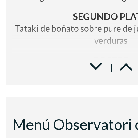
SEGUNDO PLA
Tataki de boñato sobre pure de j
verduras
POSTRE
Vegan Halley de mango y maracu
chocolate blan
BODEGA
Vino Blanco
Casa Luz Verde
Vino Tinto
Raimat Clamor D.O Co