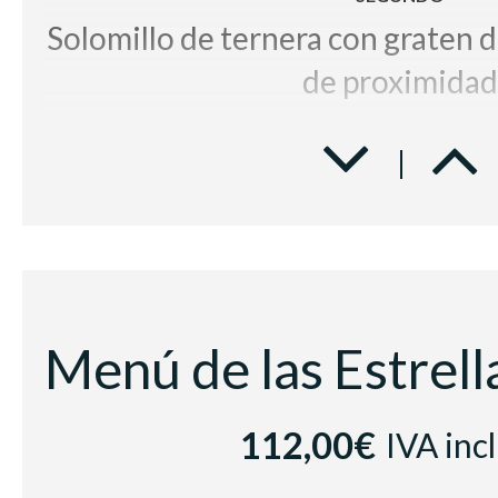
Solomillo de ternera con graten d
de proximidad
POSTRE
Plutón de mousse de chocolate 
Trozo de pastel acompañado de una 
BODEGA
Vino Blanco
Casa Luz Verde
Vino Tinto
Raimat Clamor D.O Co
112,00€
IVA inc
Cerveza con y sin alcohol, zumo
Café e infusion