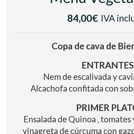
Vino Blanco Sumarroca Blancs d
Vino tinto
84,00€
IVA incl
Les Cousins DO
Cerveza, refrescos, zumo,
Copa de cava de Bie
ENTRANTES
Nem de escalivada y cavi
Alcachofa confitada con so
PRIMER PLAT
Ensalada de Quinoa , tomates
vinagreta de cúrcuma con gazp