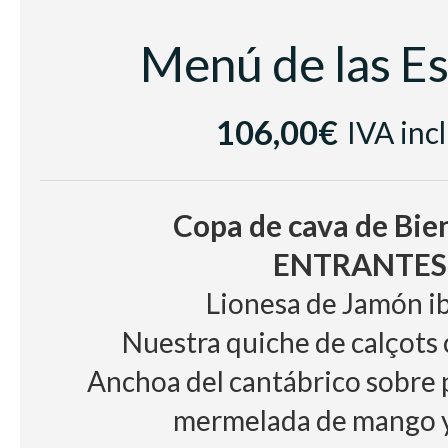
Vino Blanco
Casa Luz Verde
Menú de las Es
Vino Tinto
Raimat Clamor D.O Co
Cerveza con y sin alcohol, zumo
106,00€
IVA inc
Café e infusion
Copa de cava de Bie
ENTRANTES
Lionesa de Jamón i
Nuestra quiche de calçots
Anchoa del cantábrico sobre 
mermelada de mango y