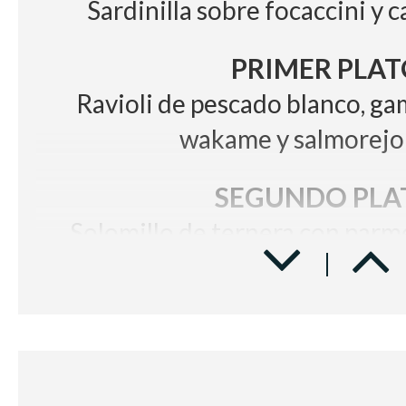
Sardinilla sobre focaccini y c
PRIMER PLAT
Ravioli de pescado blanco, g
wakame y salmorejo
SEGUNDO PLA
Solomillo de ternera con parme
manzana y demi glace de f
POSTRE
Plutón de mousse de chocolate 