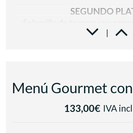
SEGUNDO PLA
Solomillo de ternera con parme
manzana y demi glace de f
POSTRE
Plutón de mousse de chocolate 
Trozo de pastel con copa de 
Vino Blanco
133,00€
IVA inc
Sumarroca Blancs de
Vino tinto
Les Cousins 
Cerveza, refrescos, zumo,