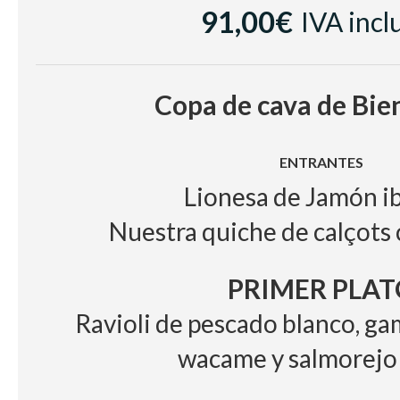
Cerveza con y sin alcohol, zumo
91,00€
IVA incl
Café e infusion
Copa de cava de Bie
ENTRANTES
Lionesa de Jamón i
Nuestra quiche de calçots
PRIMER PLAT
Ravioli de pescado blanco, g
wacame y salmorejo