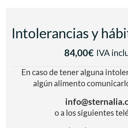
Vino Tinto
Raimat Clamor D.O Co
Cerveza con y sin alcohol, zumo
Café e infusion
84,00€
IVA incl
En caso de tener alguna intoler
algún alimento comunicarlo 
info@sternalia
o a los siguientes tel