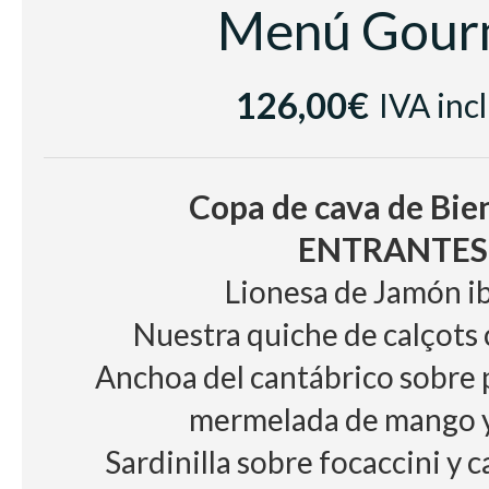
BODEGA
Menú Gour
Vino Blanco
Sumarroca Blancs de Blan
126,00€
Vino tinto
IVA inc
Les Cousins D.
Cerveza, refrescos, zumo,
Copa de cava de Bie
ENTRANTES
Lionesa de Jamón i
Nuestra quiche de calçots
Anchoa del cantábrico sobre 
mermelada de mango y
Sardinilla sobre focaccini y c