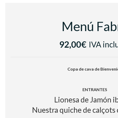
Vino blanco
Casa Luz Verde
Vino
tinto Raimat Clamor D.O Cost
Menú Fab
Cerveza con y sin alcohol, zumo
Café e infusion
92,00€
IVA incl
Copa de cava de Bienveni
ENTRANTES
Lionesa de Jamón i
Nuestra quiche de calçots