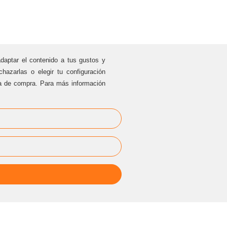
adaptar el contenido a tus gustos y
hazarlas o elegir tu configuración
ia de compra. Para más información
EVENTOS
PRIVADOS
cesarblasco@sternalia.com
[Especificar lugar del evento en el
correo]
Lu
-Vi de 9:00h a 17:00
h