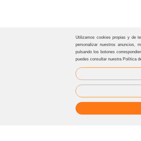
Utilizamos cookies propias y de te
personalizar nuestros anuncios, m
pulsando los botones correspondie
puedes consultar nuestra Política d
ATENCIÓN AL CLIENTE
Sternalia Productions S.L.
C/ Torre dels Pardals, 33, local 3
08041 Barcelona (Cataluña / España)
Oficinas Sternalia:
(+34) 93 170 17 97
info@sternalia.com
Lu-Vi de 9:00h a 17:00h