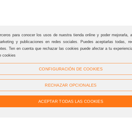
rceros para conocer los usos de nuestra tienda online y poder mejorarla, 
arketing y publicaciones en redes sociales. Puedes aceptarlas todas, rec
ntes. Ten en cuenta que rechazar las cookies puede afectar a tu experienc
e cookies
Síguenos
CONFIGURACIÓN DE COOKIES
Twitter
Facebook
RECHAZAR OPCIONALES
Linkedin
Google +
Youtube
Instagram
ACEPTAR TODAS LAS COOKIES
Pinterest
Flickr
RSS