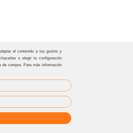
adaptar el contenido a tus gustos y
hazarlas o elegir tu configuración
ia de compra. Para más información
EVENTOS
PRIVADOS
cesarblasco@sternalia.com
[Especificar lugar del evento en el
correo]
Lu
-Vi de 9:00h a 17:00
h