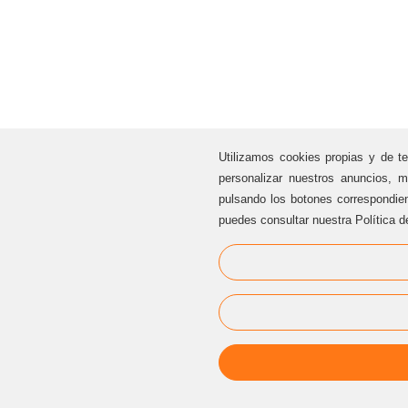
Utilizamos cookies propias y de te
personalizar nuestros anuncios, m
pulsando los botones correspondie
puedes consultar nuestra Política d
ATENCIÓN AL CLIENTE
Sternalia Productions S.L.
C/ Torre dels Pardals, 33, local 3
08041 Barcelona (Cataluña / España)
Oficinas Sternalia:
(+34) 93 170 17 97
info@sternalia.com
Lu-Vi de 9:00h a 17:00h