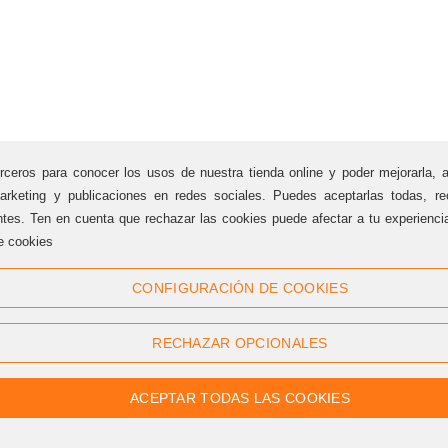
rceros para conocer los usos de nuestra tienda online y poder mejorarla, 
arketing y publicaciones en redes sociales. Puedes aceptarlas todas, rec
ntes. Ten en cuenta que rechazar las cookies puede afectar a tu experienc
e cookies
Síguenos
CONFIGURACIÓN DE COOKIES
Twitter
Facebook
RECHAZAR OPCIONALES
Linkedin
Google +
Youtube
Instagram
ACEPTAR TODAS LAS COOKIES
Pinterest
Flickr
RSS