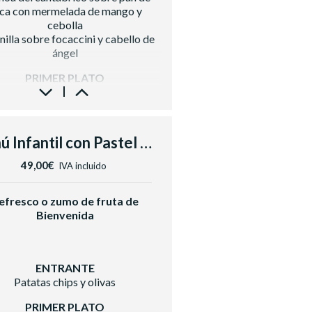
refrescos, aguas
ca con mermelada de mango y
Café e infusiones
cebolla
nilla sobre focaccini y cabello de
ángel
PRIMER PLATO
vante con ensalada de brotes y
vinagreta de cítricos
SEGUNDO PLATO
Menú Infantil con Pastel y Zumo
illo de ternera con parmentier de
a, manzana y demiglace de frutos
49,00€
IVA incluido
rojos
POSTRE
efresco o zumo de fruta de
 de mousse de chocolate blanco y
Bienvenida
maracuyá
o de pastel acompañado de una
copa de cava
ENTRANTE
BODEGA
Patatas chips y olivas
Blanco Sumarroca Blancs de Blanc
DO Penedés
PRIMER PLATO