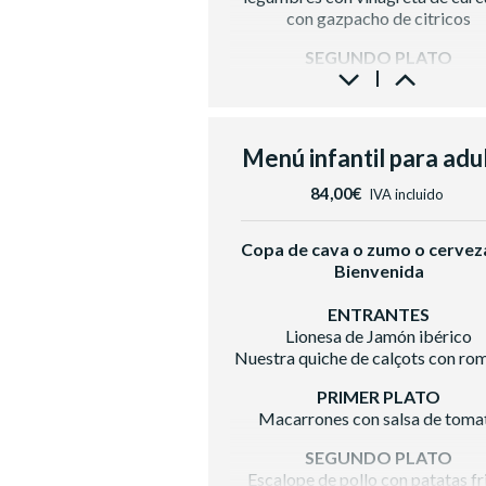
con gazpacho de citricos
SEGUNDO PLATO
Tataki de boñato sobre pure de ju
salteado de verduras
POSTRE
Menú infantil para adu
Vegan Halley de mango y marac
concremosos de chocolate bla
84,00€
IVA incluido
Trozo de pastel con copa de c
BODEGA
Copa de cava o zumo o cervez
Vino Blanco
Bienvenida
Casa Luz Verdejo D.O Rueda
Vino Tinto
ENTRANTES
Raimat Clamor D.O Costers del 
Lionesa de Jamón ibérico
Cerveza con y sin alcohol, zum
Nuestra quiche de calçots con ro
refrescos, aguas
PRIMER PLATO
Café e infusiones
Macarrones con salsa de toma
SEGUNDO PLATO
Escalope de pollo con patatas fr