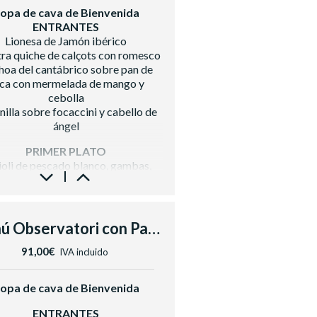
opa de cava de Bienvenida
ENTRANTES
Lionesa de Jamón ibérico
ra quiche de calçots con romesco
oa del cantábrico sobre pan de
ca con mermelada de mango y
cebolla
nilla sobre focaccini y cabello de
ángel
PRIMER PLATO
ioli de pescado blanco, gambas,
ame, wakame y salmorejo suave
SEGUNDO PLATO
illo de ternera con parmentier de
Menú Observatori con Pastel y Cava
a, manzana y demi glace de frutos
rojos.
91,00€
IVA incluido
POSTRE
 de mousse de chocolate blanco y
opa de cava de Bienvenida
maracuyá
ENTRANTES