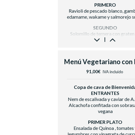
Vino tinto
Les Cousins DO Prio
PRIMERO
Ravioli de pescado blanco, gam
Cerveza, refrescos, zumo, agua y
edamame, wakame y salmorejo s
SEGUNDO
Solomillo de ternera con graten
patata y verduras de proximid
POSTRE
Plutón de mousse de chocolate bl
maracuyá
Trozo de pastel acompañado de
91,00€
IVA incluido
copa de cava
BODEGA
Copa de cava de Bienvenid
Vino Blanco
ENTRANTES
Casa Luz Verdejo D.O Rueda
Nem de escalivada y caviar de A
Vino Tinto
Alcachofa confitada con sobras
Raimat Clamor D.O Costers del 
vegana
Cerveza con y sin alcohol, zum
PRIMER PLATO
refrescos, aguas
Ensalada de Quinoa , tomates 
Café e infusiones
legumbres con vinagreta de cur