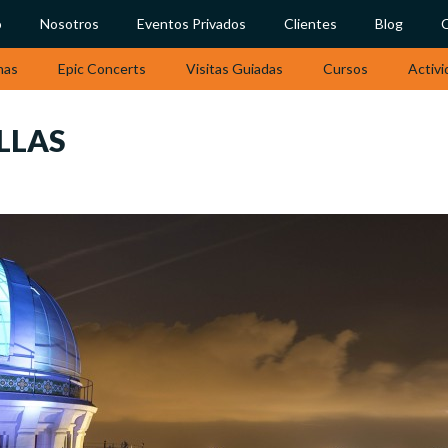
o
Nosotros
Eventos Privados
Clientes
Blog
nas
Epic Concerts
Visitas Guiadas
Cursos
Activi
LLAS