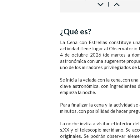
POSTRE
Plutón de mousse de chocolate bl
maracuyá
¿Qué es?
BODEGA
Vino Blanco
La Cena con Estrellas constituye una
Casa Luz Verdejo D.O Rueda
actividad tiene lugar al Observatorio
Vino Tinto
4 de octubre 2026 (de martes a domi
Raimat Clamor D.O Costers del 
astronómica con una sugerente propues
Cerveza con y sin alcohol, zum
uno de los miradores privilegiados de l
refrescos, aguas
Café e infusiones
Se inicia la velada con la cena, con u
clave astronómica, con ingredientes d
empieza la noche.
Para finalizar la cena y la actividad s
minutos, con posibilidad de hacer preg
La noche invita a visitar el interior de
s.XX y el telescopio meridiano. Se acc
originales. Se podrán observar elemen