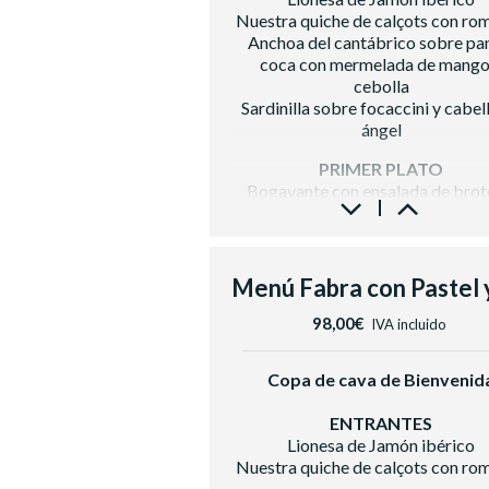
Segre
Nuestra quiche de calçots con ro
Cerveza con y sin alcohol, zum
Anchoa del cantábrico sobre pa
refrescos, aguas
coca con mermelada de mango
Café e infusiones
cebolla
Sardinilla sobre focaccini y cabel
ángel
PRIMER PLATO
Bogavante con ensalada de brot
vinagreta de cítricos
SEGUNDO PLATO
Solomillo de ternera con parmenti
patata, manzana y demiglace de f
rojos
98,00€
IVA incluido
POSTRE
Plutón de mousse de chocolate bl
Copa de cava de Bienvenid
maracuyá
ENTRANTES
BODEGA
Lionesa de Jamón ibérico
Vino Blanco Sumarroca Blancs de 
Nuestra quiche de calçots con ro
DO Penedés