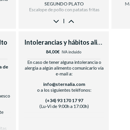
Vin
SEGUNDO PLATO
Ma
Cerveza, refrescos, zumo, agua y café
Escalope de pollo con patatas fritas
Cerve
POSTRES
Esca
dias y
Copa de helado sorpresa
lto
Intolerancias y hábitos alimenticios
Troz
uya
nco
84,00€
IVA incluido
ava
En caso de tener alguna intolerancia o
a de
alergia a algún alimento comunicarlo vía
e-mail a:
info@sternalia.com
Segre
o a los siguientes teléfonos:
o,
mesco
(+34) 93 170 17 97
(Lu-Vi de 9:00h a 17:00h)
te
itas