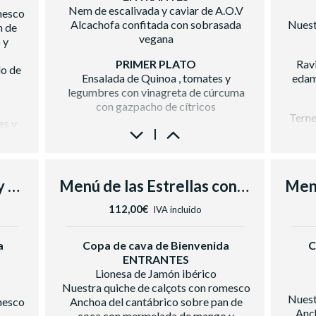
Nem de escalivada y caviar de A.O.V
Cerveza con y sin alcohol, zumo,
mesco
o,
Alcachofa confitada con sobrasada
Nuest
refrescos, aguas
n de
vegana
Su
Café e infusiones
 y
PRIMER PLATO
Rav
Vin
lo de
Ensalada de Quinoa , tomates y
edam
Cerve
legumbres con vinagreta de cúrcuma
con gazpacho de cítricos
Terne
es y
SEGUNDO PLATO
ceb
Tataki de boñato sobre pure de judías y
salteado de verduras
Plutón
er de
Menú Fabra con Pastel y Cava
Menú de las Estrellas con Pastel y Cava
POSTRE
rutos
Vegan Halley de mango y maracuyá con
Troz
112,00€
IVA incluido
cremosos de chocolate blanco
BODEGA
anco y
a
Copa de cava de Bienvenida
C
Vino Blanco
ENTRANTES
Casa Luz Verdejo D.O Rueda
Lionesa de Jamón ibérico
Vino Tinto
Nuestra quiche de calçots con romesco
Raimat Clamor D.O Costers del Segre
Raim
Blanc
Nuest
mesco
Anchoa del cantábrico sobre pan de
Cerveza con y sin alcohol, zumo,
Ce
Anch
coca con mermelada de mango y