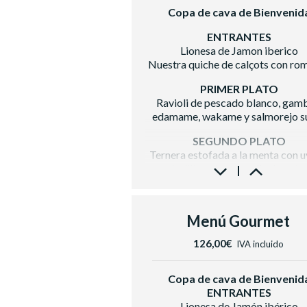
Copa de cava de Bienvenid
ENTRANTES
Lionesa de Jamon iberico
Nuestra quiche de calçots con ro
PRIMER PLATO
Ravioli de pescado blanco, gam
edamame, wakame y salmorejo s
SEGUNDO PLATO
Ternera estofada a la menta con u
cebollitas glas y torrija de pata
POSTRE
Plutón de mousse de chocolate bl
Menú Gourmet
maracuyá
126,00€
BODEGA
IVA incluido
Vino blanco
Casa Luz Verdejo D.O Rued
Copa de cava de Bienvenid
Vino
ENTRANTES
tinto Raimat Clamor D.O Costers
Lionesa de Jamón ibérico