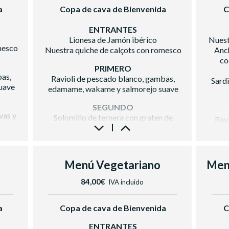
a
Copa de cava de Bienvenida
C
ENTRANTES
Lionesa de Jamón ibérico
Nuest
mesco
Nuestra quiche de calçots con romesco
Anch
co
PRIMERO
bas,
Ravioli de pescado blanco, gambas,
Sardi
uave
edamame, wakame y salmorejo suave
SEGUNDO
vas y
Solomillo de ternera con graten de
Rav
tas
patata y verduras de proximidad
edam
POSTRE
anco y
Plutón de mousse de chocolate blanco y
Solom
Menú Vegetariano
maracuyá
patat
84,00€
IVA incluido
BODEGA
Vino Blanco
a
Casa Luz Verdejo D.O Rueda
Plutón
a
Copa de cava de Bienvenida
C
Vino Tinto
 del
ENTRANTES
Raimat Clamor D.O Costers del Segre