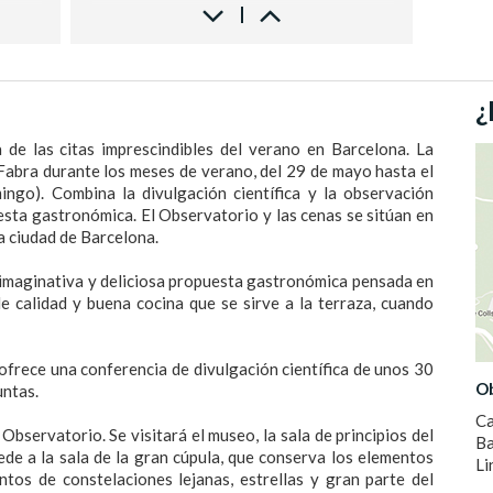
anco y
¿
 de las citas imprescindibles del verano en Barcelona. La
 Fabra durante los meses de verano, del 29 de mayo hasta el
ngo). Combina la divulgación científica y la observación
Segre
ta gastronómica. El Observatorio y las cenas se sitúan en
o,
a ciudad de Barcelona.
na imaginativa y deliciosa propuesta gastronómica pensada en
e calidad y buena cocina que se sirve a la terraza, cuando
e ofrece una conferencia de divulgación científica de unos 30
Ob
untas.
Ca
l Observatorio. Se visitará el museo, la sala de principios del
Ba
ede a la sala de la gran cúpula, que conserva los elementos
Li
tos de constelaciones lejanas, estrellas y gran parte del