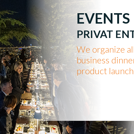
EVENTS
PRIVAT EN
We organize all
business dinner
product launche