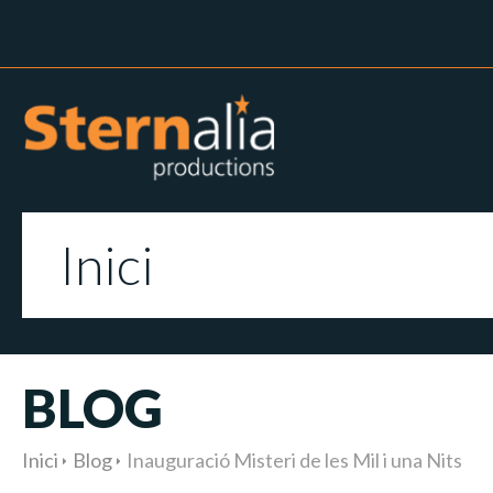
Inici
BLOG
Inici
Blog
Inauguració Misteri de les Mil i una Nits