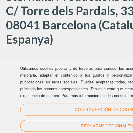
C/ Torre dels Pardals, 33
08041 Barcelona (Catal
Espanya)
Oficines Sternalia:
Utilizamos cookies propias y de terceros para conocer los uso
(+34) 93 170 17 97
mejorarla, adaptar el contenido a tus gustos y personaliza
publicaciones en redes sociales. Puedes aceptarlas todas, rec
info@sternalia.com
pulsando los botones correspondientes. Ten en cuenta que recha
experiencia de compra. Para más información puedes consultar n
Dill-Dij de 9:00h a 17:00h
CONFIGURACIÓN DE COOK
Div de 9:00h a 17:00h
RECHAZAR OPCIONALES