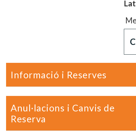
Lat
Met
C
Informació i Reserves
Anul·lacions i Canvis de
Reserva