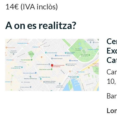
14€ (IVA inclòs)
A on es realitza?
Ce
Ex
Ca
Car
10,
Bar
Lon