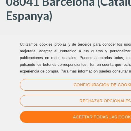
08041 Barcelona (Catal
Espanya)
Oficines Sternalia:
Utilizamos cookies propias y de terceros para conocer los uso
(+34) 93 170 17 97
mejorarla, adaptar el contenido a tus gustos y personaliza
publicaciones en redes sociales. Puedes aceptarlas todas, rec
info@sternalia.com
pulsando los botones correspondientes. Ten en cuenta que recha
experiencia de compra. Para más información puedes consultar n
Dill-Dij de 9:00h a 17:00h
CONFIGURACIÓN DE COOK
Div de 9:00h a 17:00h
RECHAZAR OPCIONALES
ACEPTAR TODAS LAS COOK