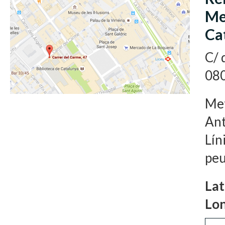
Me
Ca
C/ 
080
Met
Ant
Lín
peu
Lat
Lon