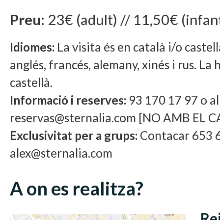
Preu:
23€ (adult) // 11,50€ (infant
Idiomes:
La visita és en català i/o caste
anglés, francés, alemany, xinés i rus. La h
castellà.
Informació i reserves:
93 170 17 97 o al
reservas@sternalia.com [NO AMB EL 
Exclusivitat per a grups:
Contacar 653 6
alex@sternalia.com
A on es realitza?
Re