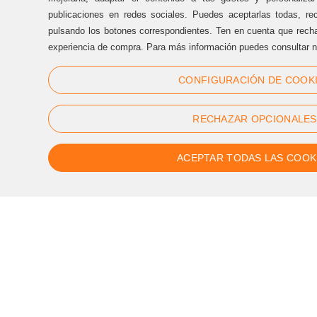
(+34) 93 170 17 97
publicaciones en redes sociales. Puedes aceptarlas todas, rec
info@sternalia.com
pulsando los botones correspondientes. Ten en cuenta que recha
experiencia de compra. Para más información puedes consultar n
Dill-Dij de 9:00h a 17:00h
CONFIGURACIÓN DE COOK
Div de 9:00h a 17:00h
RECHAZAR OPCIONALES
ACEPTAR TODAS LAS COOK
Segueix-nos