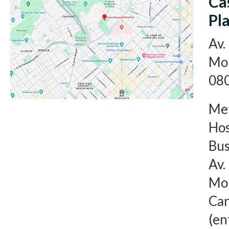
Ca
Pl
Av.
Mon
080
Met
Hos
Bus
Av.
Mon
Car
(en