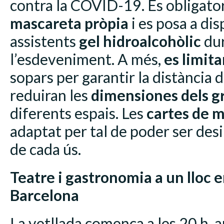
contra la COVID-19. És obligato
mascareta pròpia
i es posa a dis
assistents
gel hidroalcohòlic
du
l’esdeveniment. A més,
es limit
sopars per garantir la distància d
reduiran les
dimensiones dels gr
diferents espais. Les
cartes de 
adaptat per tal de poder ser des
de cada ús.
Teatre i gastronomia a un lloc
Barcelona
La vetllada comença a les 20 h,