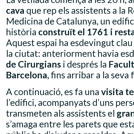
cava
que rep els assistents a la
Medicina de Catalunya, un edifi
història
construït el 1761 i rest
Aquest espai ha esdevingut clau 
la ciutat: anteriorment havia es
de Cirurgians
i després la
Facul
Barcelona
, fins arribar a la seva
A continuació, es fa una
visita t
l’edifici, acompanyats d’uns per
transmeten als assistents el
gra
s’amaga entre les parets que esta