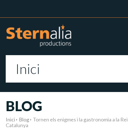
Inici
BLOG
Inici
Blog
Tornen els enigmes i la gastronomia a la R
Catalunya