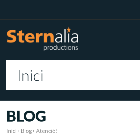
Inici
BLOG
Inici
Blog
Atenció!