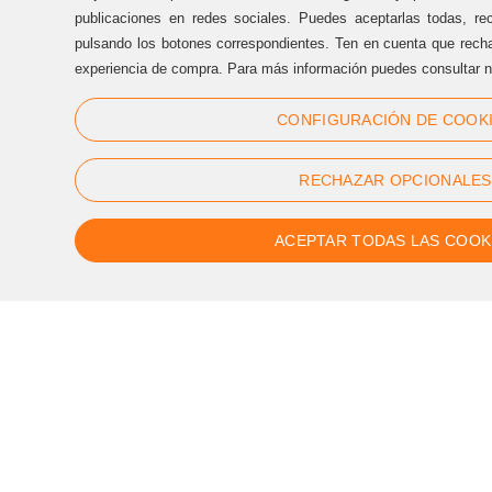
(+34) 93 170 17 97
publicaciones en redes sociales. Puedes aceptarlas todas, rec
info@sternalia.com
pulsando los botones correspondientes. Ten en cuenta que recha
experiencia de compra. Para más información puedes consultar n
Dill-Dij de 9:00h a 17:00h
CONFIGURACIÓN DE COOK
Div de 9:00h a 17:00h
RECHAZAR OPCIONALES
ACEPTAR TODAS LAS COOK
Segueix-nos